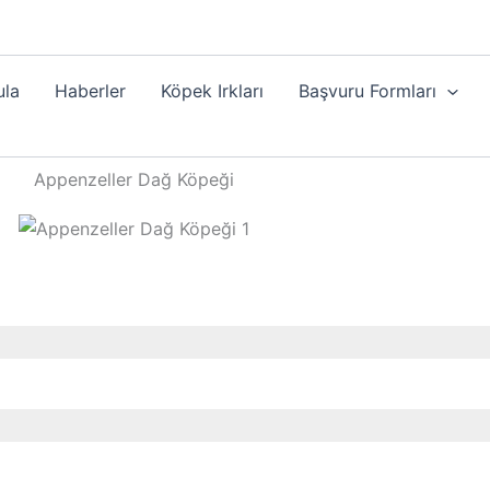
ula
Haberler
Köpek Irkları
Başvuru Formları
Appenzeller Dağ Köpeği