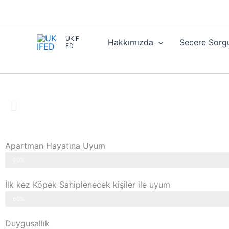
İçeriğe
atla
UKIF
Hakkımızda
Secere Sorg
ED
Apartman Hayatına Uyum
20%
İlk kez Köpek Sahiplenecek kişiler ile uyum
60%
Duygusallık