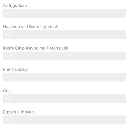
Av İçgüdüsü
100%
Havlama ve Uluma İçgüdüsü
60%
Keşfe Çıkıp Kaybolma Potansiyeli
100%
Enerji Düzeyi
100%
Güç
60%
Egzersiz İhtiyacı
100%