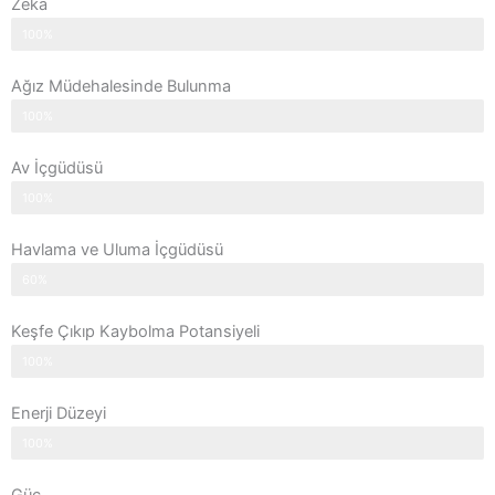
Zeka
100%
Ağız Müdehalesinde Bulunma
100%
Av İçgüdüsü
100%
Havlama ve Uluma İçgüdüsü
60%
Keşfe Çıkıp Kaybolma Potansiyeli
100%
Enerji Düzeyi
100%