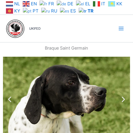
İçeriğe
NL
EN
FR
DE
EL
IT
KK
atla
KY
PT
RU
ES
TR
UKIFED
Braque Saint Germain