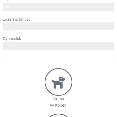
Güç
60%
Egzersiz İhtiyacı
100%
Oyunculuk
100%
Grubu
Av Köpeği