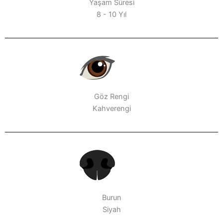
Yaşam Süresi
8 - 10 Yıl
Göz Rengi
Kahverengi
Burun
Siyah