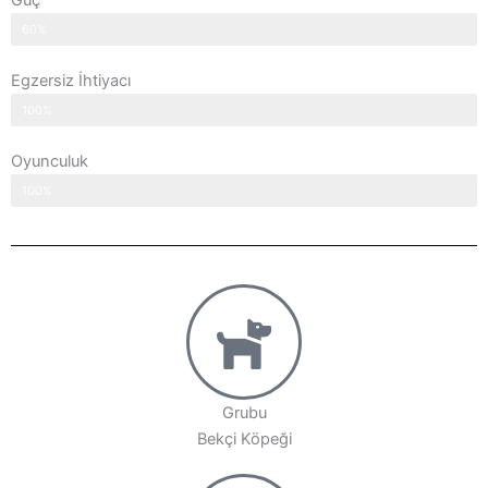
Güç
60%
Egzersiz İhtiyacı
100%
Oyunculuk
100%
Grubu
Bekçi Köpeği