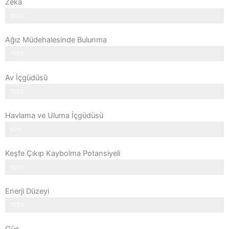
Zeka
100%
Ağız Müdehalesinde Bulunma
100%
Av İçgüdüsü
100%
Havlama ve Uluma İçgüdüsü
60%
Keşfe Çıkıp Kaybolma Potansiyeli
100%
Enerji Düzeyi
100%