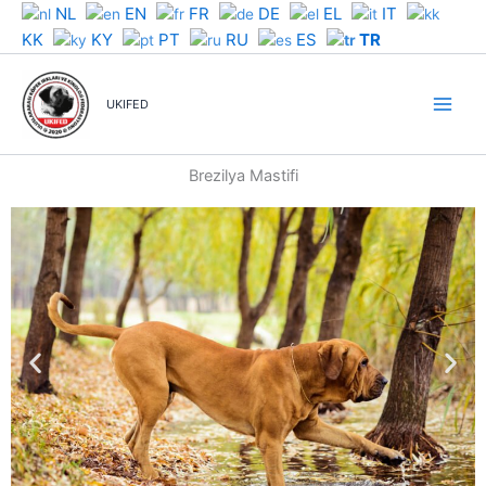
İçeriğe
NL
EN
FR
DE
EL
IT
atla
KK
KY
PT
RU
ES
TR
UKIFED
Brezilya Mastifi