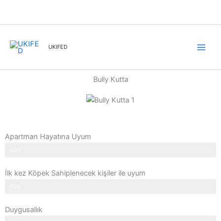
İçeriğe
atla
UKIFED
Bully Kutta
Apartman Hayatına Uyum
20%
İlk kez Köpek Sahiplenecek kişiler ile uyum
60%
Duygusallık