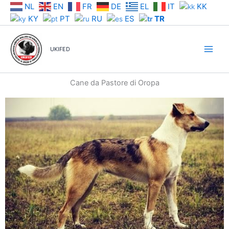
İçeriğe
NL
EN
FR
DE
EL
IT
KK
atla
KY
PT
RU
ES
TR
UKIFED
Cane da Pastore di Oropa