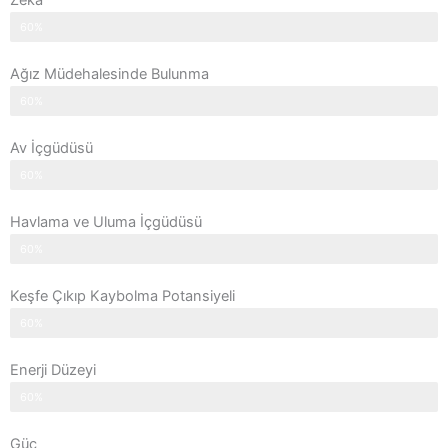
Zeka
60%
Ağız Müdehalesinde Bulunma
60%
Av İçgüdüsü
60%
Havlama ve Uluma İçgüdüsü
60%
Keşfe Çıkıp Kaybolma Potansiyeli
60%
Enerji Düzeyi
60%
Güç