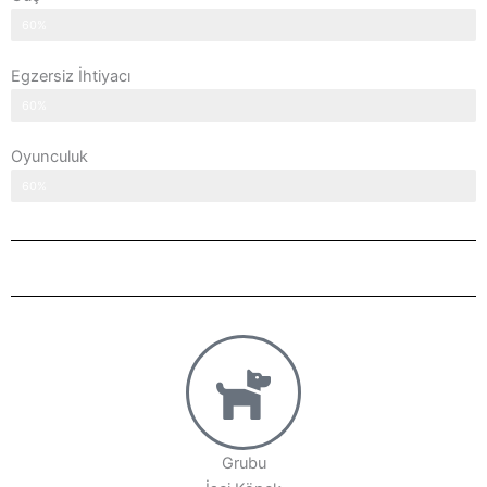
60%
Egzersiz İhtiyacı
60%
Oyunculuk
60%
Grubu