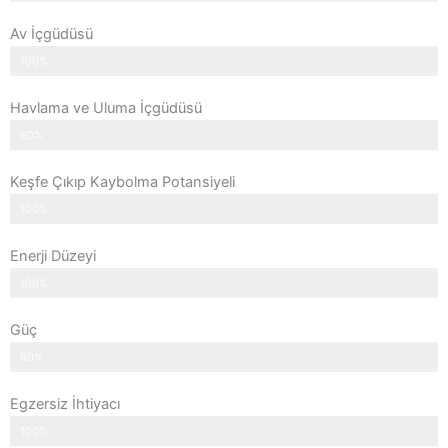
Av İçgüdüsü
100%
Havlama ve Uluma İçgüdüsü
60%
Keşfe Çıkıp Kaybolma Potansiyeli
100%
Enerji Düzeyi
100%
Güç
60%
Egzersiz İhtiyacı
100%