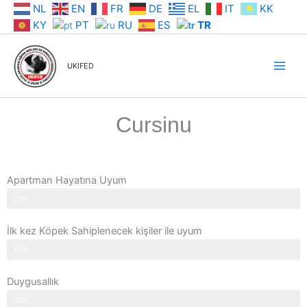
İçeriğe
NL
EN
FR
DE
EL
IT
KK
atla
KY
PT
RU
ES
TR
UKIFED
Cursinu
Apartman Hayatına Uyum
20%
İlk kez Köpek Sahiplenecek kişiler ile uyum
60%
Duygusallık
60%