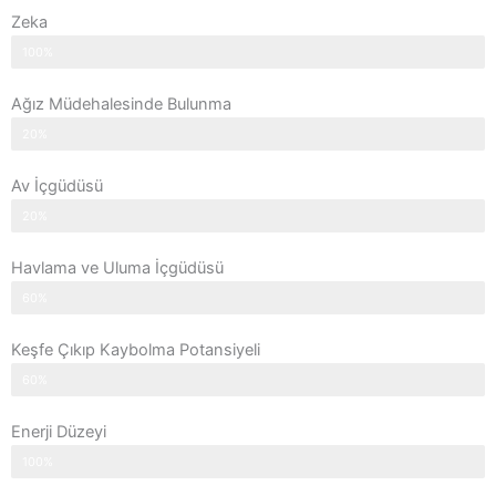
Zeka
100%
Ağız Müdehalesinde Bulunma
20%
Av İçgüdüsü
20%
Havlama ve Uluma İçgüdüsü
60%
Keşfe Çıkıp Kaybolma Potansiyeli
60%
Enerji Düzeyi
100%