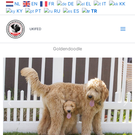
İçeriğe
NL
EN
FR
DE
EL
IT
KK
atla
KY
PT
RU
ES
TR
UKIFED
Goldendoodle