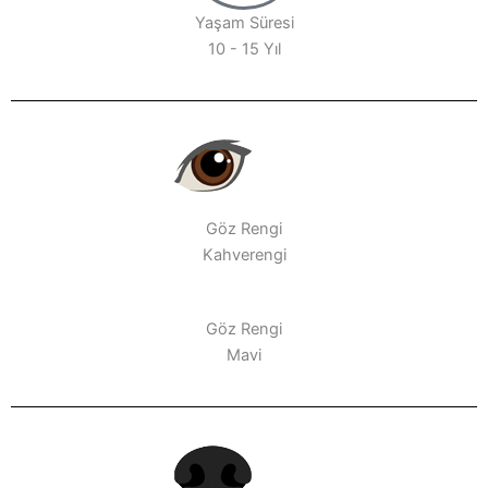
Yaşam Süresi
10 - 15 Yıl
Göz Rengi
Kahverengi
Göz Rengi
Mavi