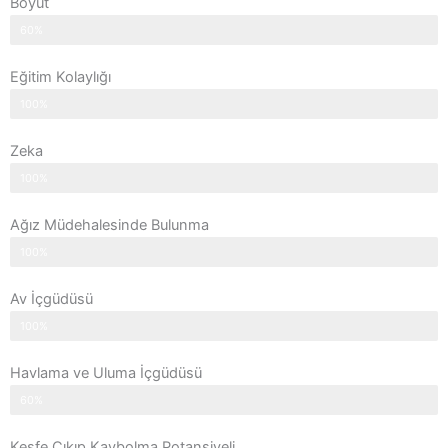
Boyut
60%
Eğitim Kolaylığı
100%
Zeka
100%
Ağız Müdehalesinde Bulunma
100%
Av İçgüdüsü
100%
Havlama ve Uluma İçgüdüsü
60%
Keşfe Çıkıp Kaybolma Potansiyeli