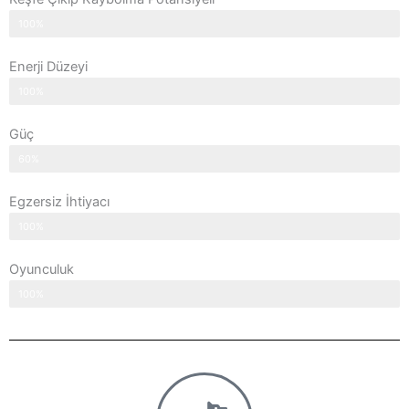
100%
Enerji Düzeyi
100%
Güç
60%
Egzersiz İhtiyacı
100%
Oyunculuk
100%