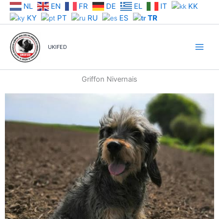
İçeriğe
NL
EN
FR
DE
EL
IT
KK
atla
KY
PT
RU
ES
TR
UKIFED
Griffon Nivernais