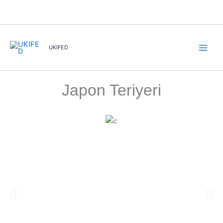
İçeriğe
atla
UKIFED
Japon Teriyeri