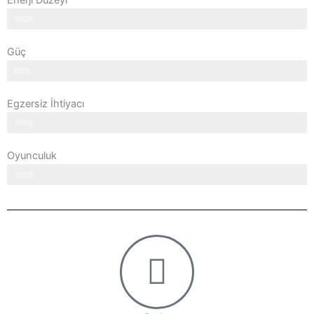
Enerji Düzeyi
100%
Güç
60%
Egzersiz İhtiyacı
100%
Oyunculuk
100%