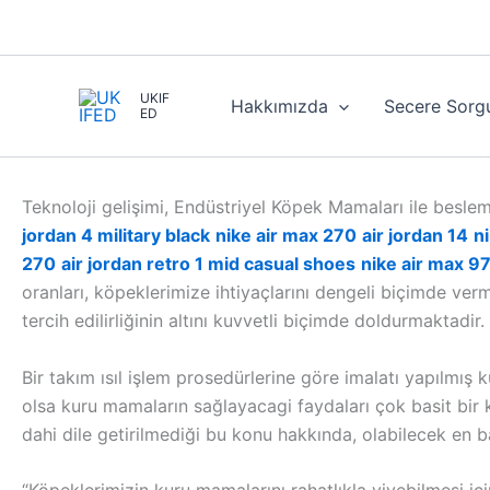
İçeriğe
atla
UKIF
Hakkımızda
Secere Sorg
ED
Teknoloji gelişimi, Endüstriyel Köpek Mamaları ile besl
jordan 4 military black
nike air max 270
air jordan 14
n
270
air jordan retro 1 mid casual shoes
nike air max 97
oranları, köpeklerimize ihtiyaçlarını dengeli biçimde ver
tercih edilirliğinin altını kuvvetli biçimde doldurmaktadir.
Bir takım ısıl işlem prosedürlerine göre imalatı yapılm
olsa kuru mamaların sağlayacagi faydaları çok basit bir k
dahi dile getirilmediği bu konu hakkında, olabilecek en bas