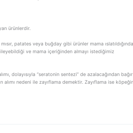
an ürünlerdir.
 mısır, patates veya buğday gibi ürünler mama ıslatıldığınd
ileyebildiği ve mama içeriğinden almayı istediğimiz
ımı, dolayısıyla “seratonin sentezi” de azalacağından bağırs
 besin alımı nedeni ile zayıflama demektir. Zayıflama ise köpe