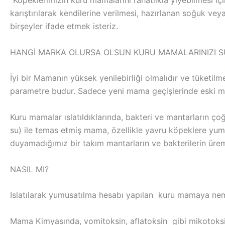
“Köpeklerimizin kuru mamalarını rahatlıkla yiyebilmesi içi
karıştırılarak kendilerine verilmesi, hazırlanan soğuk ve
birşeyler ifade etmek isteriz.
HANGİ MARKA OLURSA OLSUN KURU MAMALARINIZI SU İ
İyi bir Mamanın yüksek yenilebirliği olmalıdır ve tüketilm
parametre budur. Sadece yeni mama geçişlerinde eski mama
Kuru mamalar ıslatıldıklarında, bakteri ve mantarların ço
su) ile temas etmiş mama, özellikle yavru köpeklere y
duyamadığımız bir takım mantarların ve bakterilerin ürem
NASIL MI?
Islatılarak yumusatılma hesabı yapılan kuru mamaya nem
Mama Kimyasında, vomitoksin, aflatoksin gibi mikotoksin