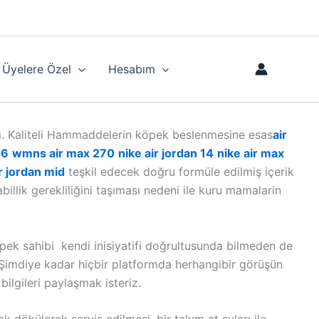
Üyelere Özel
Hesabım
dı. Kaliteli Hammaddelerin köpek beslenmesine esas
air
06
wmns air max 270
nike air jordan 14
nike air max
ir jordan mid
teşkil edecek doğru formüle edilmiş içerik
llik gerekliliğini taşıması nedeni ile kuru mamalarin
pek sahibi kendi inisiyatifi doğrultusunda bilmeden de
r. Şimdiye kadar hiçbir platformda herhangibir görüşün
bilgileri paylaşmak isteriz.