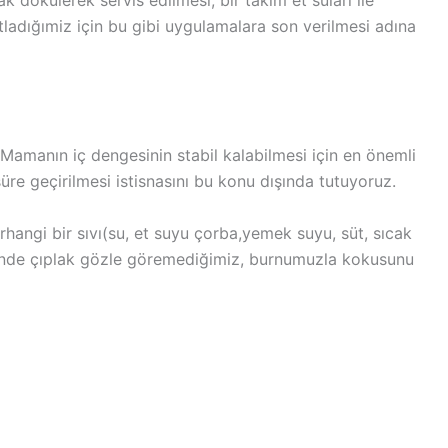
 dökülerek servis edilmesi, bir takım et suları ile
stladığımiz için bu gibi uygulamalara son verilmesi adına
. Mamanın iç dengesinin stabil kalabilmesi için en önemli
e geçirilmesi istisnasını bu konu dışında tutuyoruz.
rhangi bir sıvı(su, et suyu çorba,yemek suyu, süt, sıcak
inde çıplak gözle göremediğimiz, burnumuzla kokusunu