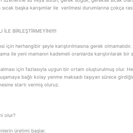
n üzerlerine su veya sütün, gerek soğuk, gerekse sıcak olarak
ya sıcak başka karışımlar ile verilmesi durumlarına çokça ra
LE BİRLEŞTİRMEYİN!!!!!
esi için herhangibir şeyle karıştırılmasına gerek olmamalıdır
 ile yeni mamanın kademeli oranlarda karıştırılarak bir sür
ğalması için fazlasıyla uygun bir ortam oluşturulmuş olur. He
umuşamaya bağlı kolay yenme maksadı taşıyan sürece girdiğ
esine startı vermiş oluruz.
i olur?
lerin üretimi başlar.