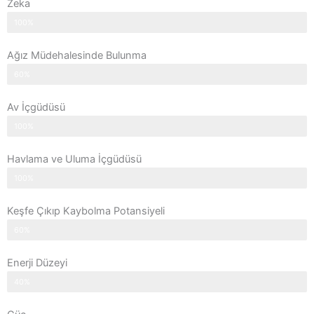
Zeka
100%
Ağız Müdehalesinde Bulunma
60%
Av İçgüdüsü
100%
Havlama ve Uluma İçgüdüsü
100%
Keşfe Çıkıp Kaybolma Potansiyeli
60%
Enerji Düzeyi
40%