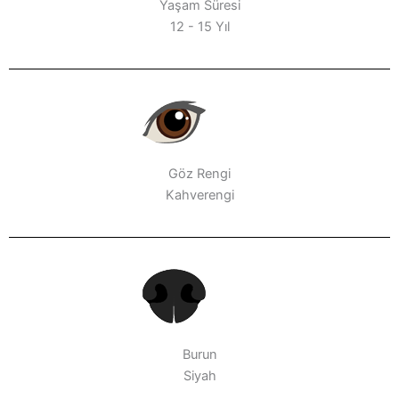
Yaşam Süresi
12 - 15 Yıl
Göz Rengi
Kahverengi
Burun
Siyah