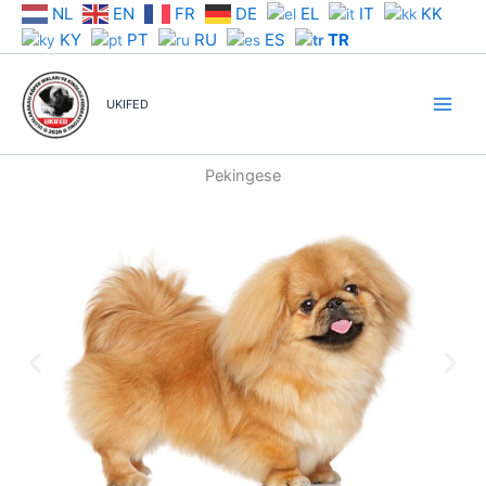
İçeriğe
NL
EN
FR
DE
EL
IT
KK
atla
KY
PT
RU
ES
TR
UKIFED
Pekingese