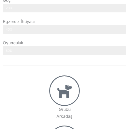
Güç
20%
Egzersiz İhtiyacı
40%
Oyunculuk
60%
Grubu
Arkadaş