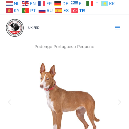
İçeriğe
NL
EN
FR
DE
EL
IT
KK
atla
KY
PT
RU
ES
TR
UKIFED
Podengo Portugueso Pequeno