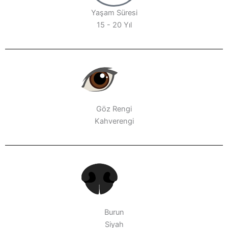
Yaşam Süresi
15 - 20 Yıl
Göz Rengi
Kahverengi
Burun
Siyah