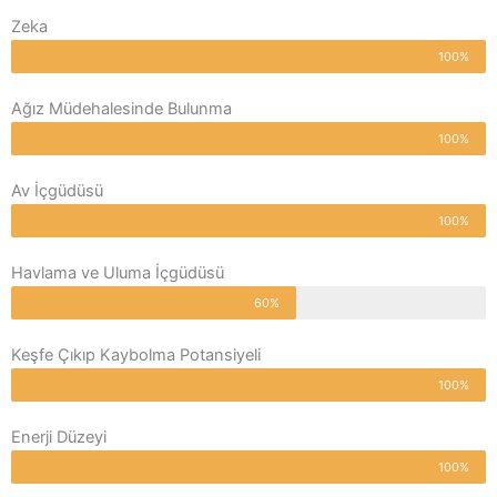
Zeka
100%
Ağız Müdehalesinde Bulunma
100%
Av İçgüdüsü
100%
Havlama ve Uluma İçgüdüsü
60%
Keşfe Çıkıp Kaybolma Potansiyeli
100%
Enerji Düzeyi
100%