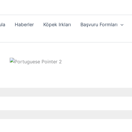
ula
Haberler
Köpek Irkları
Başvuru Formları