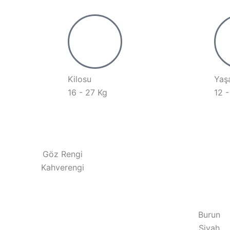
Kilosu
Yaş
16 - 27 Kg
12 -
Göz Rengi
Kahverengi
Burun
Siyah