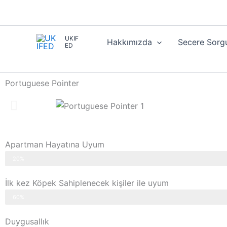
İçeriğe
atla
UKIF
Hakkımızda
Secere Sorg
ED
Portuguese Pointer
Apartman Hayatına Uyum
20%
İlk kez Köpek Sahiplenecek kişiler ile uyum
60%
Duygusallık