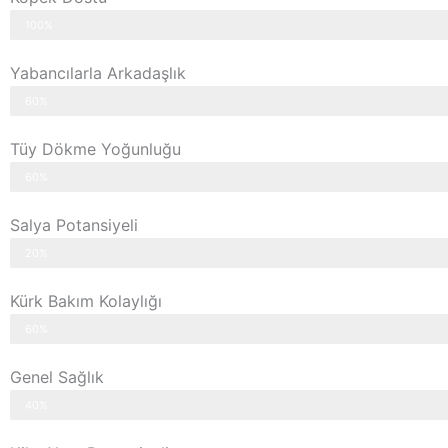
100%
Yabancılarla Arkadaşlık
60%
Tüy Dökme Yoğunluğu
60%
Salya Potansiyeli
20%
Kürk Bakım Kolaylığı
60%
Genel Sağlık
40%