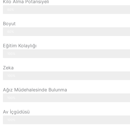
Kilo Alma Potansiyeli
60%
Boyut
60%
Eğitim Kolaylığı
100%
Zeka
100%
Ağız Müdehalesinde Bulunma
100%
Av İçgüdüsü
100%