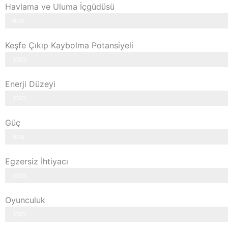
Havlama ve Uluma İçgüdüsü
60%
Keşfe Çıkıp Kaybolma Potansiyeli
100%
Enerji Düzeyi
100%
Güç
60%
Egzersiz İhtiyacı
100%
Oyunculuk
100%