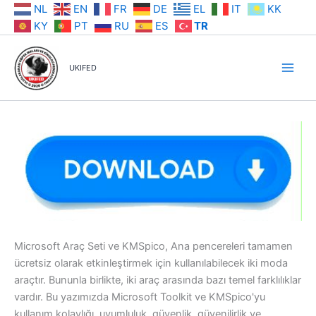
İçeriğe
NL
EN
FR
DE
EL
IT
KK
atla
KY
PT
RU
ES
TR
UKIFED
Microsoft Araç Seti ve KMSpico, Ana pencereleri tamamen
ücretsiz olarak etkinleştirmek için kullanılabilecek iki moda
araçtır. Bununla birlikte, iki araç arasında bazı temel farklılıklar
vardır. Bu yazımızda Microsoft Toolkit ve KMSpico'yu
kullanım kolaylığı, uyumluluk, güvenlik, güvenilirlik ve