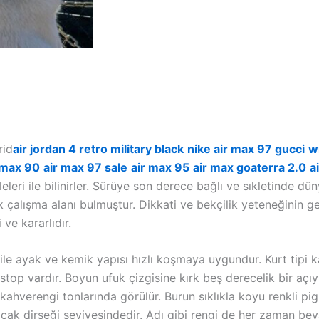
rid
air jordan 4 retro military black
nike air max 97 gucci
w
 max 90
air max 97 sale
air max 95
air max goaterra 2.0
a
leleri ile bilinirler. Sürüye son derece bağlı ve sıkletinde 
k çalışma alanı bulmuştur. Dikkati ve bekçilik yeteneğinin gel
ve kararlıdır.
ği ile ayak ve kemik yapısı hızlı koşmaya uygundur. Kurt tipi 
op vardır. Boyun ufuk çizgisine kırk beş derecelik bir açıy
a kahverengi tonlarında görülür. Burun sıklıkla koyu renkli 
cak dirseği seviyesindedir. Adı gibi rengi de her zaman beya