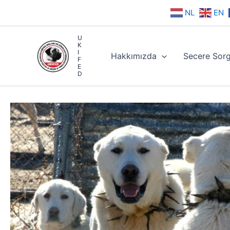
İçeriğe
NL
EN
atla
U
K
I
Hakkımızda
Secere Sorg
F
E
D