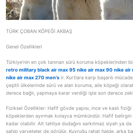
TÜRK ÇOBAN KÖPEĞİ AKBAŞ
Genel Özellikleri
Türkiye’nin en çok tanınan sürü koruma köpeklerinden bi
retro military black
air max 95
nike air max 90
nike air
nike air max 270 men’s
ir. Kurtlara karşı başarılı mücade
çeşitli ülkelerinde sürü ve alan koruma, aile köpeği olara
derece bağlı, yapmaya karar verdiği işte son derece zeki 
Fiziksel Özellikler: Hafif gövde yapısı, ince ve kaslı fizi
köpeklerden ayırmak kolayca mümkündür. Hafif belirgin st
kadar olabilir. Alt tahliye dudağını sarkıtmaz siyah ya d
sahip varyeteler de görülür. Kuyruğu rahat halde, arka ba