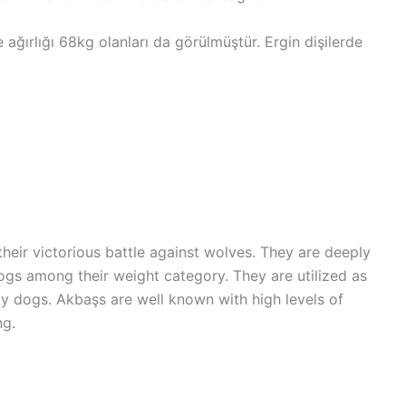
ağırlığı 68kg olanları da görülmüştür. Ergin dişilerde
eir victorious battle against wolves. They are deeply
dogs among their weight category. They are utilized as
ly dogs. Akbaşs are well known with high levels of
ng.