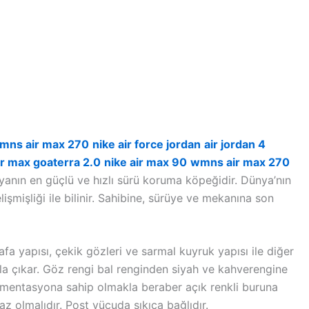
mns air max 270
nike air force jordan
air jordan 4
ir max goaterra 2.0
nike air max 90
wmns air max 270
dünyanın en güçlü ve hızlı sürü koruma köpeğidir. Dünya’nın
işmişliği ile bilinir. Sahibine, sürüye ve mekanına son
kafa yapısı, çekik gözleri ve sarmal kuyruk yapısı ile diğer
la çıkar. Göz rengi bal renginden siyah ve kahverengine
pigmentasyona sahip olmakla beraber açık renkli buruna
z olmalıdır. Post vücuda sıkıca bağlıdır.