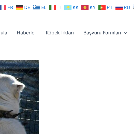
FR
DE
EL
IT
KK
KY
PT
RU
ula
Haberler
Köpek Irkları
Başvuru Formları