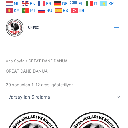
İçeriğe
NL
EN
FR
DE
EL
IT
KK
atla
KY
PT
RU
ES
TR
UKIFED
Ana Sayfa
/ GREAT DANE DANUA
GREAT DANE DANUA
20 sonuçtan 1-12 arası gösteriliyor