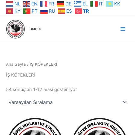
İçeriğe
NL
EN
FR
DE
EL
IT
KK
atla
KY
PT
RU
ES
TR
UKIFED
Ana Sayfa
/ İŞ KÖPEKLERİ
İŞ KÖPEKLERİ
54 sonuçtan 1-12 arası gösteriliyor