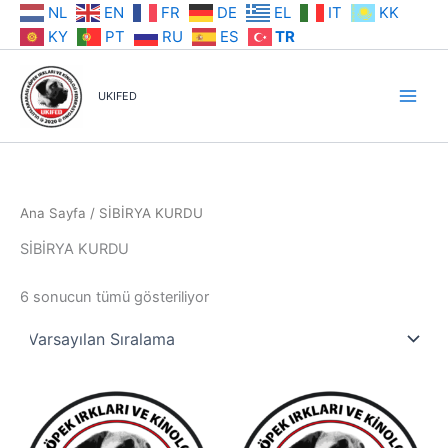
İçeriğe
NL
EN
FR
DE
EL
IT
KK
atla
KY
PT
RU
ES
TR
UKIFED
Ana Sayfa
/ SİBİRYA KURDU
SİBİRYA KURDU
6 sonucun tümü gösteriliyor