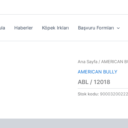
ula
Haberler
Köpek Irkları
Başvuru Formları
Ana Sayfa
/
AMERICAN B
AMERICAN BULLY
ABL / 12018
Stok kodu:
9000320022