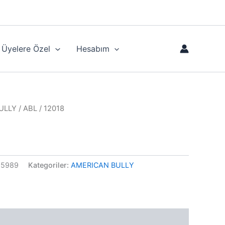
Üyelere Özel
Hesabım
ULLY
/ ABL / 12018
25989
Kategoriler:
AMERICAN BULLY