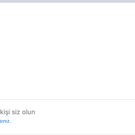
işi siz olun
sınız
.