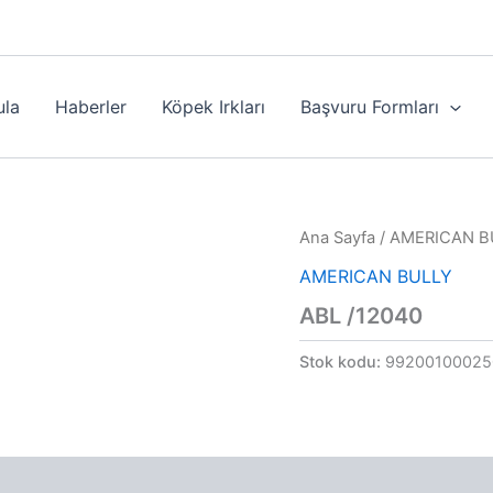
ula
Haberler
Köpek Irkları
Başvuru Formları
Ana Sayfa
/
AMERICAN B
AMERICAN BULLY
ABL /12040
Stok kodu:
99200100025