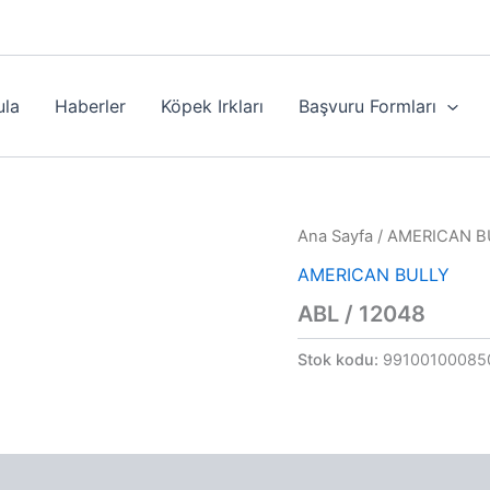
ula
Haberler
Köpek Irkları
Başvuru Formları
Ana Sayfa
/
AMERICAN B
AMERICAN BULLY
ABL / 12048
Stok kodu:
99100100085