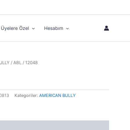
Üyelere Özel
Hesabım
ULLY
/ ABL / 12048
0813
Kategoriler:
AMERICAN BULLY