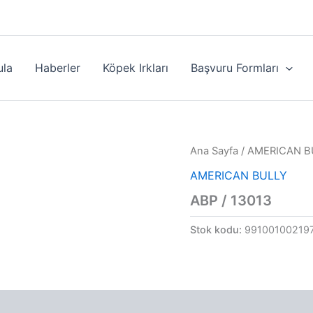
ula
Haberler
Köpek Irkları
Başvuru Formları
Ana Sayfa
/
AMERICAN B
AMERICAN BULLY
ABP / 13013
Stok kodu:
99100100219