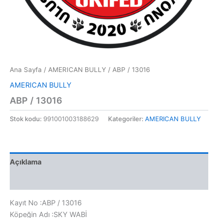
Ana Sayfa
/
AMERICAN BULLY
/ ABP / 13016
AMERICAN BULLY
ABP / 13016
Stok kodu:
991001003188629
Kategoriler:
AMERICAN BULLY
Açıklama
Değerlendirmeler (0)
Kayıt No :ABP / 13016
Köpeğin Adı :SKY WABİ