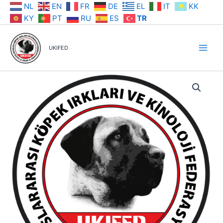
İçeriğe
NL
EN
FR
DE
EL
IT
KK
atla
KY
PT
RU
ES
TR
UKIFED