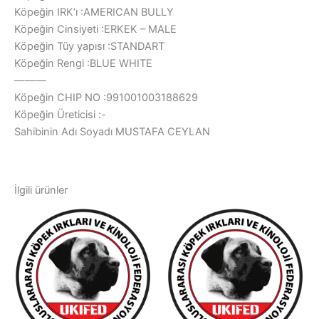
Köpeğin IRK’ı :AMERICAN BULLY
Köpeğin Cinsiyeti :ERKEK – MALE
Köpeğin Tüy yapısı :STANDART
Köpeğin Rengi :BLUE WHITE
———
Köpeğin CHIP NO :991001003188629
Köpeğin Üreticisi :-
Sahibinin Adı Soyadı MUSTAFA CEYLAN
İlgili ürünler