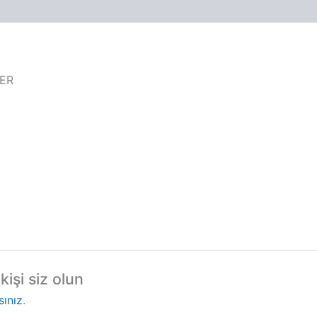
IER
kişi siz olun
sınız
.