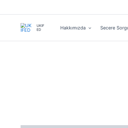
İçeriğe
atla
UKIF
Hakkımızda
Secere Sorg
ED