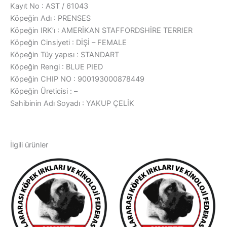
Kayıt No : AST / 61043
Köpeğin Adı : PRENSES
Köpeğin IRK’ı : AMERİKAN STAFFORDSHİRE TERRIER
Köpeğin Cinsiyeti : DİŞİ – FEMALE
Köpeğin Tüy yapısı : STANDART
Köpeğin Rengi : BLUE PIED
Köpeğin CHIP NO : 900193000878449
Köpeğin Üreticisi : –
Sahibinin Adı Soyadı : YAKUP ÇELİK
İlgili ürünler