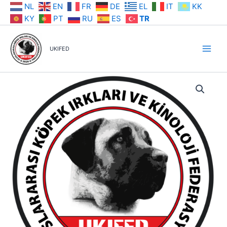
İçeriğe
NL
EN
FR
DE
EL
IT
KK
atla
KY
PT
RU
ES
TR
UKIFED