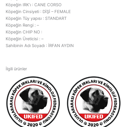
Köpeğin IRK’ı : CANE CORSO
Köpeğin Cinsiyeti : DİŞİ – FEMALE
Köpeğin Tüy yapısı : STANDART
Köpeğin Rengi : –
Köpeğin CHIP NO :
Köpeğin Üreticisi : –
Sahibinin Adı Soyadı : İRFAN AYDIN
İlgili ürünler