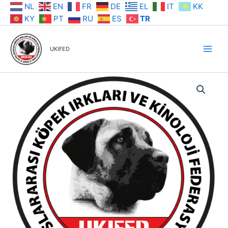
İçeriğe
NL
EN
FR
DE
EL
IT
KK
atla
KY
PT
RU
ES
TR
UKIFED