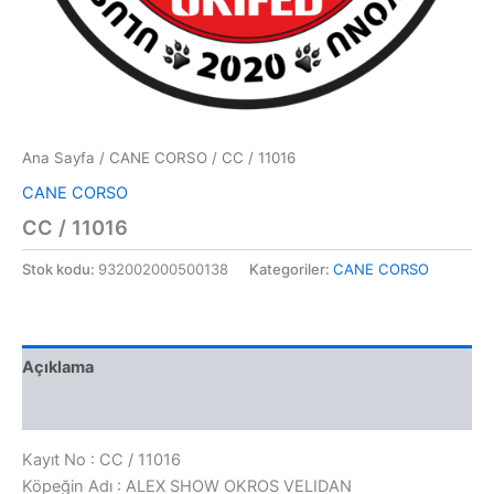
Ana Sayfa
/
CANE CORSO
/ CC / 11016
CANE CORSO
CC / 11016
Stok kodu:
932002000500138
Kategoriler:
CANE CORSO
Açıklama
Değerlendirmeler (0)
Kayıt No : CC / 11016
Köpeğin Adı : ALEX SHOW OKROS VELIDAN