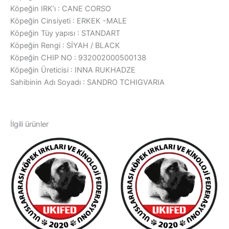
Köpeğin IRK’ı : CANE CORSO
Köpeğin Cinsiyeti : ERKEK -MALE
Köpeğin Tüy yapısı : STANDART
Köpeğin Rengi : SİYAH / BLACK
Köpeğin CHIP NO : 932002000500138
Köpeğin Üreticisi : INNA RUKHADZE
Sahibinin Adı Soyadı : SANDRO TCHIGVARIA
İlgili ürünler