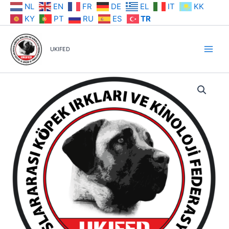
İçeriğe
NL
EN
FR
DE
EL
IT
KK
atla
KY
PT
RU
ES
TR
UKIFED