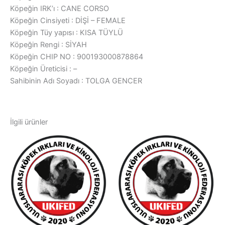
Köpeğin IRK’ı : CANE CORSO
Köpeğin Cinsiyeti : DİŞİ – FEMALE
Köpeğin Tüy yapısı : KISA TÜYLÜ
Köpeğin Rengi : SİYAH
Köpeğin CHIP NO : 900193000878864
Köpeğin Üreticisi : –
Sahibinin Adı Soyadı : TOLGA GENCER
İlgili ürünler