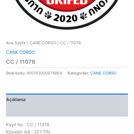
Ana Sayfa
/
CANE CORSO
/ CC / 11078
CANE CORSO
CC / 11078
Stok kodu:
900193000878864
Kategoriler:
CANE CORSO
Açıklama
Değerlendirmeler (0)
Kayıt No : CC / 11078
Köpeğin Adı : ZEYTİN