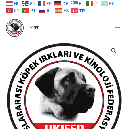
İçeriğe
NL
EN
FR
DE
EL
IT
KK
atla
KY
PT
RU
ES
TR
UKIFED