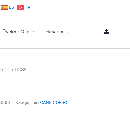
ES
TR
Üyelere Özel
Hesabım
O
/ CC / 11088
3393
Kategoriler:
CANE CORSO