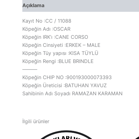
Açıklama
Değerlendirmeler (0)
Kayıt No :CC / 11088
Köpeğin Adı :OSCAR
Köpeğin IRK’ı :CANE CORSO
Köpeğin Cinsiyeti :ERKEK – MALE
Köpeğin Tüy yapısı :KISA TÜYLÜ
Köpeğin Rengi :BLUE BRINDLE
———
Köpeğin CHIP NO :900193000073393
Köpeğin Üreticisi :BATUHAN YAVUZ
Sahibinin Adı Soyadı RAMAZAN KARAMAN
İlgili ürünler