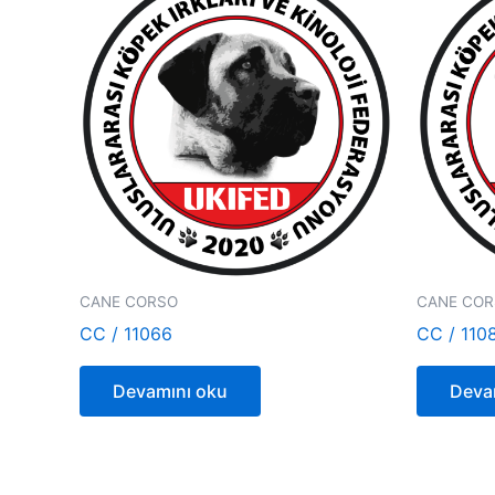
CANE CORSO
CANE CO
CC / 11066
CC / 110
Devamını oku
Deva