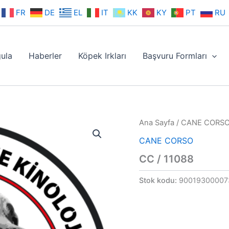
FR
DE
EL
IT
KK
KY
PT
RU
ula
Haberler
Köpek Irkları
Başvuru Formları
Ana Sayfa
/
CANE CORS
CANE CORSO
CC / 11088
Stok kodu:
90019300007