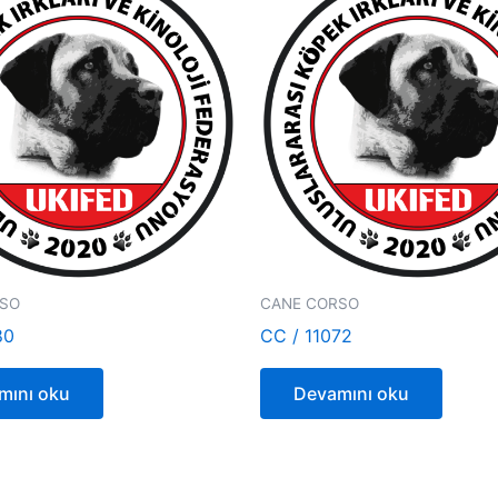
RSO
CANE CORSO
80
CC / 11072
mını oku
Devamını oku