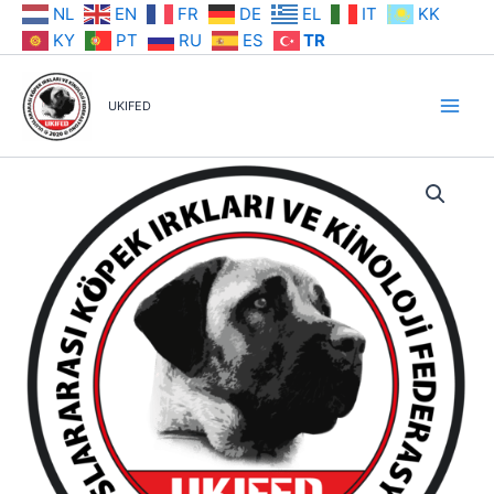
İçeriğe
NL
EN
FR
DE
EL
IT
KK
atla
KY
PT
RU
ES
TR
UKIFED