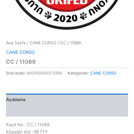
Ana Sayfa
/
CANE CORSO
/ CC / 11089
CANE CORSO
CC / 11089
Stok kodu:
900193000073388
Kategoriler:
CANE CORSO
Açıklama
Değerlendirmeler (0)
Kayıt No : CC / 11089
Köpeğin Adı : BETTY