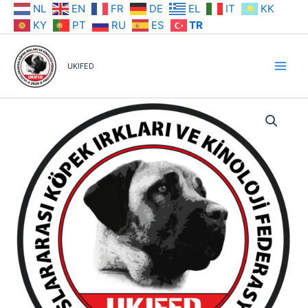
İçeriğe
NL
EN
FR
DE
EL
IT
KK
atla
KY
PT
RU
ES
TR
UKIFED