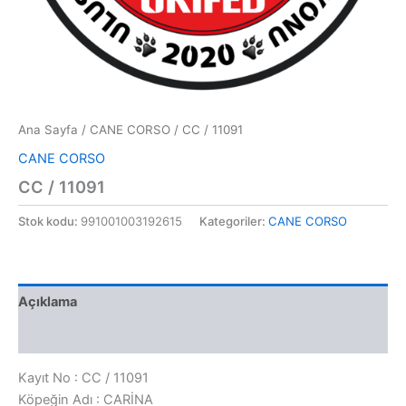
Ana Sayfa
/
CANE CORSO
/ CC / 11091
CANE CORSO
CC / 11091
Stok kodu:
991001003192615
Kategoriler:
CANE CORSO
Açıklama
Değerlendirmeler (0)
Kayıt No : CC / 11091
Köpeğin Adı : CARİNA