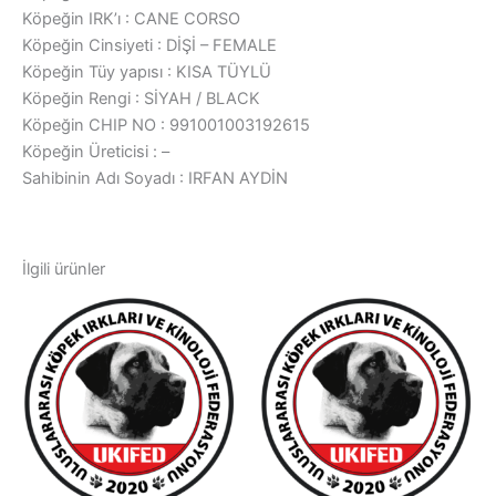
Köpeğin IRK’ı : CANE CORSO
Köpeğin Cinsiyeti : DİŞİ – FEMALE
Köpeğin Tüy yapısı : KISA TÜYLÜ
Köpeğin Rengi : SİYAH / BLACK
Köpeğin CHIP NO : 991001003192615
Köpeğin Üreticisi : –
Sahibinin Adı Soyadı : IRFAN AYDİN
İlgili ürünler