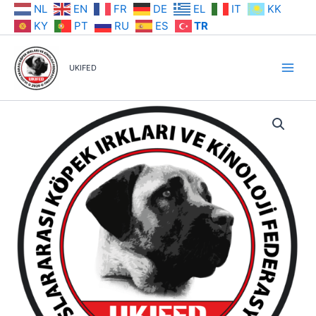
İçeriğe
NL
EN
FR
DE
EL
IT
KK
atla
KY
PT
RU
ES
TR
UKIFED