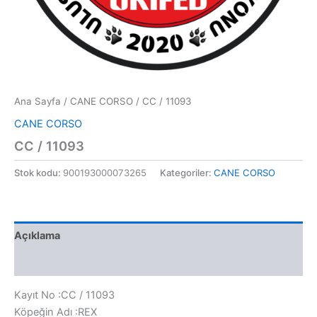
Ana Sayfa
/
CANE CORSO
/ CC / 11093
CANE CORSO
CC / 11093
Stok kodu:
900193000073265
Kategoriler:
CANE CORSO
Açıklama
Değerlendirmeler (0)
Kayıt No :CC / 11093
Köpeğin Adı :REX