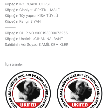
Köpeğin IRK’ı :CANE CORSO
Köpeğin Cinsiyeti :ERKEK – MALE
Köpeğin Tüy yapısı :KISA TÜYLÜ
Köpeğin Rengi :SİYAH
———
Köpeğin CHIP NO :900193000073265
Köpeğin Üreticisi :CİHAN NALBANT
Sahibinin Adı Soyadı KAMİL KEMİKLER
İlgili ürünler