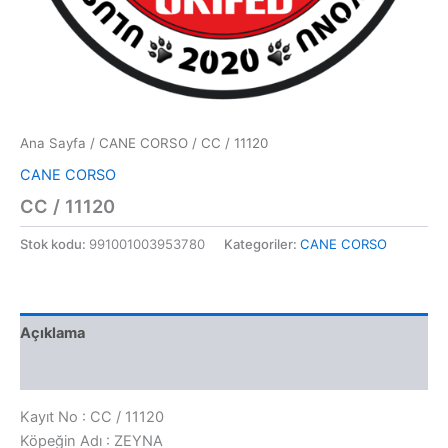
Ana Sayfa
/
CANE CORSO
/ CC / 11120
CANE CORSO
CC / 11120
Stok kodu:
991001003953780
Kategoriler:
CANE CORSO
Açıklama
Değerlendirmeler (0)
Kayıt No : CC / 11120
Köpeğin Adı : ZEYNA