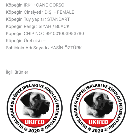
Köpeğin IRK’ı : CANE CORSO
Köpeğin Cinsiyeti : DİŞİ – FEMALE
Köpeğin Tüy yapısı : STANDART
Köpeğin Rengi : SİYAH / BLACK
Köpeğin CHIP NO : 991001003953780
Köpeğin Üreticisi : –
Sahibinin Adı Soyadı : YASİN ÖZTÜRK
İlgili ürünler