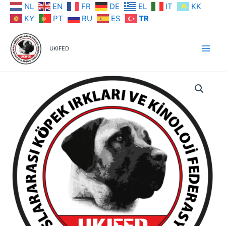
İçeriğe
NL
EN
FR
DE
EL
IT
KK
atla
KY
PT
RU
ES
TR
UKIFED