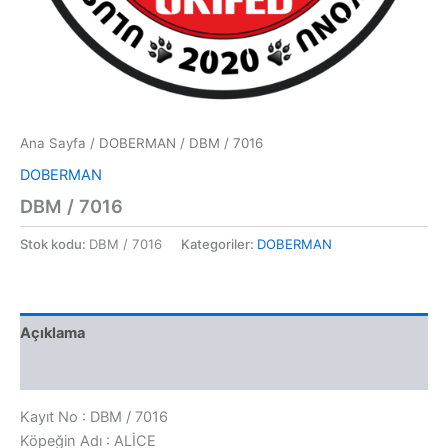
Ana Sayfa
/
DOBERMAN
/ DBM / 7016
DOBERMAN
DBM / 7016
Stok kodu:
DBM / 7016
Kategoriler:
DOBERMAN
Açıklama
Değerlendirmeler (0)
Kayıt No : DBM / 7016
Köpeğin Adı : ALİCE