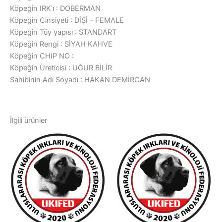
Köpeğin IRK’ı : DOBERMAN
Köpeğin Cinsiyeti : DİŞİ – FEMALE
Köpeğin Tüy yapısı : STANDART
Köpeğin Rengi : SİYAH KAHVE
Köpeğin CHIP NO :
Köpeğin Üreticisi : UĞUR BİLİR
Sahibinin Adı Soyadı : HAKAN DEMİRCAN
İlgili ürünler