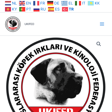
İçeriğe
NL
EN
FR
DE
EL
IT
KK
atla
KY
PT
RU
ES
TR
UKIFED