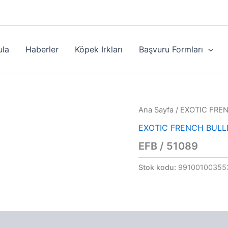
ula
Haberler
Köpek Irkları
Başvuru Formları
Ana Sayfa
/
EXOTIC FRE
EXOTIC FRENCH BUL
EFB / 51089
Stok kodu:
99100100355