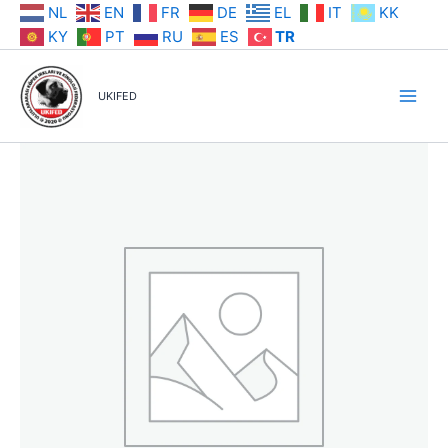
İçeriğe
NL
EN
FR
DE
EL
IT
KK
atla
KY
PT
RU
ES
TR
UKIFED