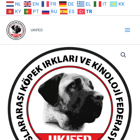
İçeriğe
NL
EN
FR
DE
EL
IT
KK
atla
KY
PT
RU
ES
TR
UKIFED