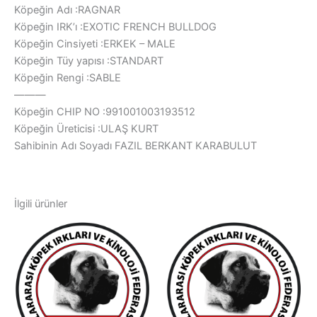
Köpeğin Adı :RAGNAR
Köpeğin IRK’ı :EXOTIC FRENCH BULLDOG
Köpeğin Cinsiyeti :ERKEK – MALE
Köpeğin Tüy yapısı :STANDART
Köpeğin Rengi :SABLE
———
Köpeğin CHIP NO :991001003193512
Köpeğin Üreticisi :ULAŞ KURT
Sahibinin Adı Soyadı FAZIL BERKANT KARABULUT
İlgili ürünler