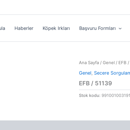
ula
Haberler
Köpek Irkları
Başvuru Formları
Ana Sayfa
/
Genel
/ EFB /
Genel
,
Secere Sorgula
EFB / 51139
Stok kodu:
99100100319