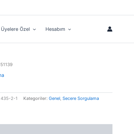
Üyelere Özel
Hesabım
 51139
ma
1435-2-1
Kategoriler:
Genel
,
Secere Sorgulama