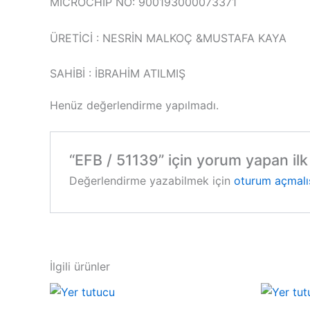
MICROCHIP NO: 900193000073371
ÜRETİCİ : NESRİN MALKOÇ &MUSTAFA KAYA
SAHİBİ : İBRAHİM ATILMIŞ
Henüz değerlendirme yapılmadı.
“EFB / 51139” için yorum yapan ilk 
Değerlendirme yazabilmek için
oturum açmalı
İlgili ürünler