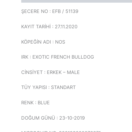
ŞECERE NO : EFB / 51139
KAYIT TARİHİ : 27.11.2020
KÖPEĞİN ADI : NOS
IRK : EXOTIC FRENCH BULLDOG
CİNSİYET : ERKEK – MALE
TÜY YAPISI : STANDART
RENK : BLUE
DOĞUM GÜNÜ : 23-10-2019