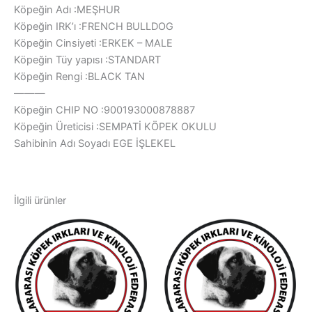
Köpeğin Adı :MEŞHUR
Köpeğin IRK’ı :FRENCH BULLDOG
Köpeğin Cinsiyeti :ERKEK – MALE
Köpeğin Tüy yapısı :STANDART
Köpeğin Rengi :BLACK TAN
———
Köpeğin CHIP NO :900193000878887
Köpeğin Üreticisi :SEMPATİ KÖPEK OKULU
Sahibinin Adı Soyadı EGE İŞLEKEL
İlgili ürünler