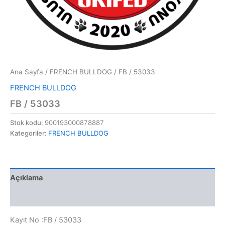
Ana Sayfa
/
FRENCH BULLDOG
/ FB / 53033
FRENCH BULLDOG
FB / 53033
Stok kodu:
900193000878887
Kategoriler:
FRENCH BULLDOG
Açıklama
Değerlendirmeler (0)
Kayıt No :FB / 53033