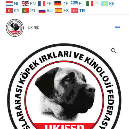
İçeriğe
NL
EN
FR
DE
EL
IT
KK
atla
KY
PT
RU
ES
TR
UKIFED