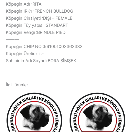
Köpeğin Adı :RITA
Köpeğin IRK’ı :FRENCH BULLDOG
Köpeğin Cinsiyeti :DİŞİ – FEMALE
Köpeğin Tüy yapısı :STANDART
Köpeğin Rengi :BRINDLE PIED
———
Köpeğin CHIP NO :991001003363332
Köpeğin Üreticisi :-
Sahibinin Adı Soyadı BORA ŞİMŞEK
İlgili ürünler