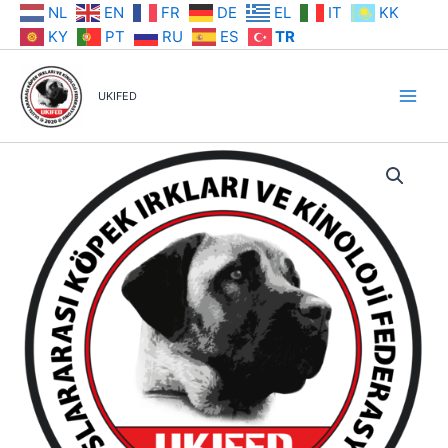
İçeriğe
NL
EN
FR
DE
EL
IT
KK
atla
KY
PT
RU
ES
TR
UKIFED