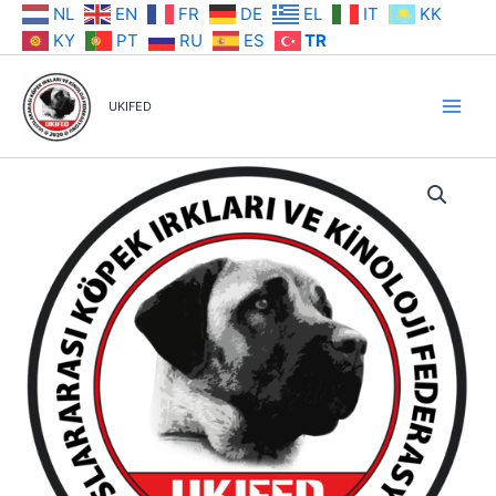
İçeriğe
NL
EN
FR
DE
EL
IT
KK
atla
KY
PT
RU
ES
TR
UKIFED