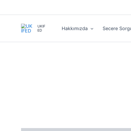
İçeriğe
atla
UKIF
Hakkımızda
Secere Sorg
ED