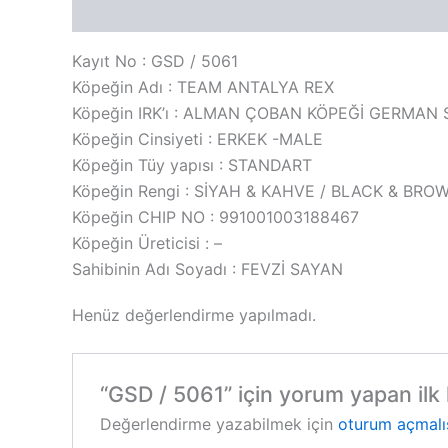
Açıklama
Değerlendirmeler (0)
Kayıt No : GSD / 5061
Köpeğin Adı : TEAM ANTALYA REX
Köpeğin IRK’ı : ALMAN ÇOBAN KÖPEĞİ GERMA
Köpeğin Cinsiyeti : ERKEK -MALE
Köpeğin Tüy yapısı : STANDART
Köpeğin Rengi : SİYAH & KAHVE / BLACK & BRO
Köpeğin CHIP NO : 991001003188467
Köpeğin Üreticisi : –
Sahibinin Adı Soyadı : FEVZİ SAYAN
Henüz değerlendirme yapılmadı.
“GSD / 5061” için yorum yapan ilk k
Değerlendirme yazabilmek için
oturum açmalı