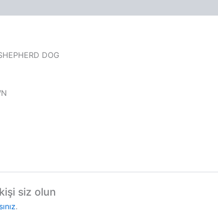
N SHEPHERD DOG
WN
işi siz olun
sınız
.