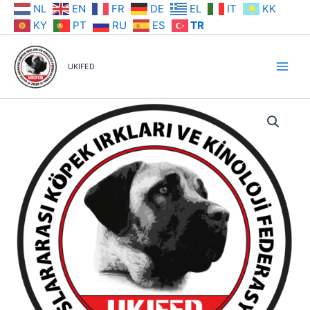
İçeriğe
NL
EN
FR
DE
EL
IT
KK
atla
KY
PT
RU
ES
TR
UKIFED