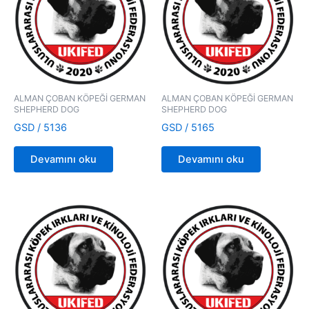
ALMAN ÇOBAN KÖPEĞİ GERMAN
ALMAN ÇOBAN KÖPEĞİ GERMAN
SHEPHERD DOG
SHEPHERD DOG
GSD / 5136
GSD / 5165
Devamını oku
Devamını oku