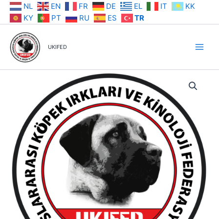
İçeriğe
NL
EN
FR
DE
EL
IT
KK
atla
KY
PT
RU
ES
TR
UKIFED