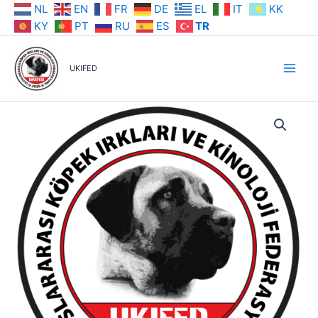
İçeriğe
NL
EN
FR
DE
EL
IT
KK
atla
KY
PT
RU
ES
TR
UKIFED