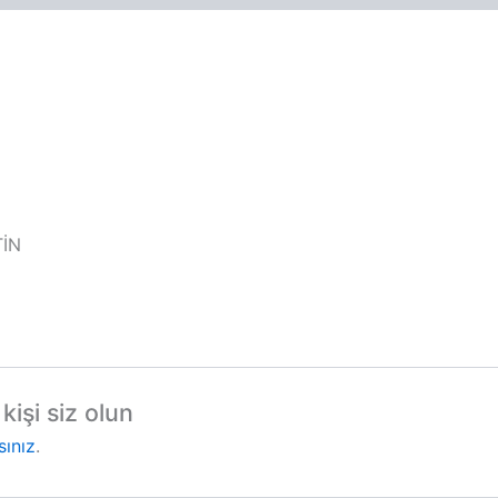
TİN
kişi siz olun
sınız
.