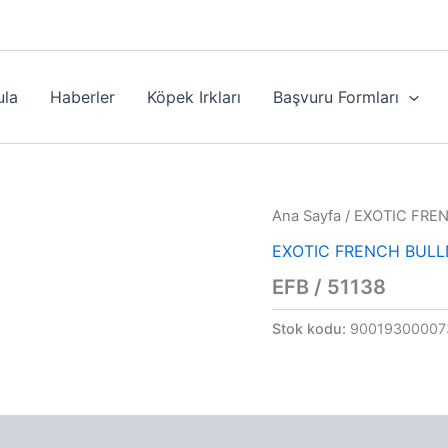
ula
Haberler
Köpek Irkları
Başvuru Formları
Ana Sayfa
/
EXOTIC FRE
EXOTIC FRENCH BUL
EFB / 51138
Stok kodu:
90019300007