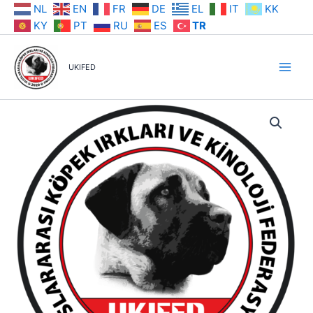
İçeriğe
NL
EN
FR
DE
EL
IT
KK
atla
KY
PT
RU
ES
TR
UKIFED