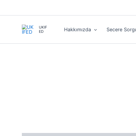
İçeriğe
atla
UKIF
Hakkımızda
Secere Sorg
ED