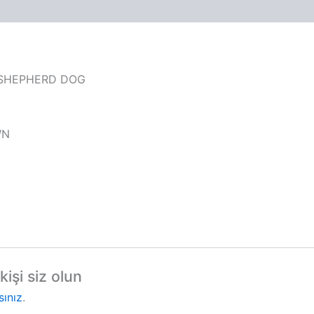
N SHEPHERD DOG
WN
işi siz olun
sınız
.