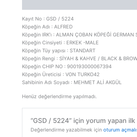
Açıklama
Değerlendirmeler (0)
Kayıt No : GSD / 5224
Köpeğin Adı : ALFRED
Köpeğin IRK’ı : ALMAN ÇOBAN KÖPEĞİ GERMA
Köpeğin Cinsiyeti : ERKEK -MALE
Köpeğin Tüy yapısı : STANDART
Köpeğin Rengi : SİYAH & KAHVE / BLACK & BRO
Köpeğin CHIP NO : 900193000067394
Köpeğin Üreticisi : VON TURKO42
Sahibinin Adı Soyadı : MEHMET ALİ AKGÜL
Henüz değerlendirme yapılmadı.
“GSD / 5224” için yorum yapan ilk k
Değerlendirme yazabilmek için
oturum açmalı