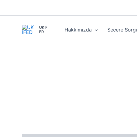
İçeriğe
atla
UKIF
Hakkımızda
Secere Sorg
ED