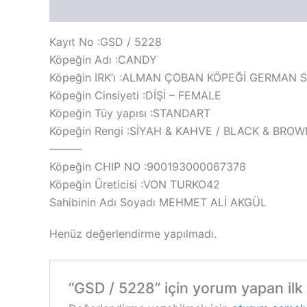
Açıklama
Değerlendirmeler (0)
Kayıt No :GSD / 5228
Köpeğin Adı :CANDY
Köpeğin IRK’ı :ALMAN ÇOBAN KÖPEĞİ GERMAN
Köpeğin Cinsiyeti :DİŞİ – FEMALE
Köpeğin Tüy yapısı :STANDART
Köpeğin Rengi :SİYAH & KAHVE / BLACK & BRO
———
Köpeğin CHIP NO :900193000067378
Köpeğin Üreticisi :VON TURKO42
Sahibinin Adı Soyadı MEHMET ALİ AKGÜL
Henüz değerlendirme yapılmadı.
“GSD / 5228” için yorum yapan ilk k