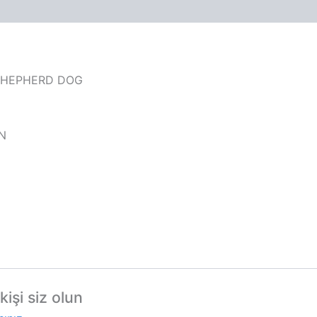
 SHEPHERD DOG
WN
işi siz olun